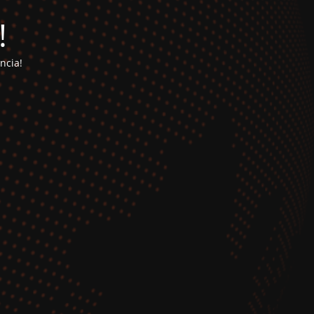
!
ncia!